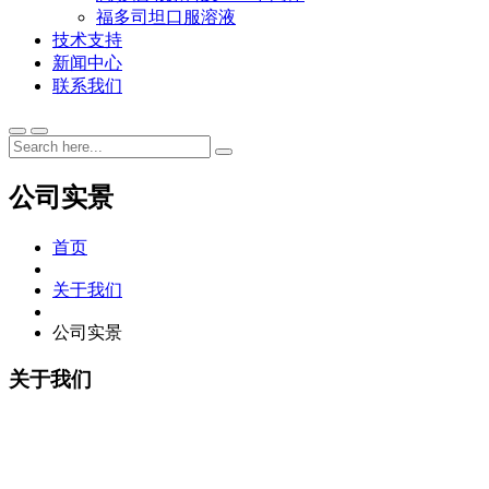
福多司坦口服溶液
技术支持
新闻中心
联系我们
公司实景
首页
关于我们
公司实景
关于我们
南京九天生物医疗科技有限公司成立于2021年9月，主要从事
药品研发、基因测序编理及诊断试剂开发。公司地址位于南京
地铁3号线林场站旁（浦泗路19-1号瑞来T81科创园）。公司法