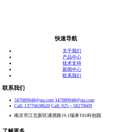
人马天奇毕业于南京中医药大学生物制药专业，后留学澳大利
亚格里菲斯大学分子生物学专业，获双学士学位。硕士毕业于
昆土兰大学生物信息学专业。公司现有团队组成为分子生物学
及生物信息学博士、硕士8人，有机合成博士4人，硕士6人，
本科10人。公司注册资本3800万元。
快速导航
关于我们
产品中心
技术支持
新闻中心
联系我们
联系我们
347089948@qq.com
347089948@qq.com
Call: 13776638620
Call: 025－58270609
南京市江北新区浦泗路19-1瑞来T81科创园
了解更多