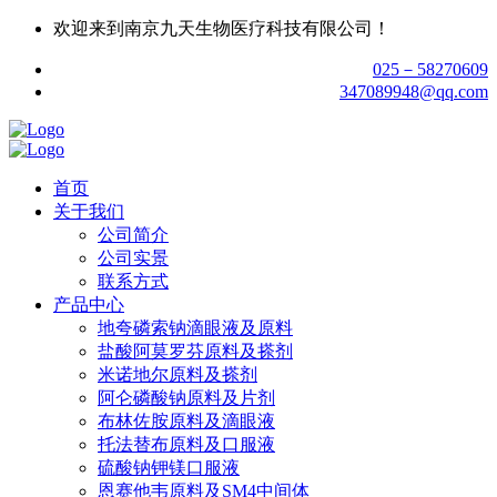
欢迎来到南京九天生物医疗科技有限公司！
025－58270609
347089948@qq.com
首页
关于我们
公司简介
公司实景
联系方式
产品中心
地夸磷索钠滴眼液及原料
盐酸阿莫罗芬原料及搽剂
米诺地尔原料及搽剂
阿仑磷酸钠原料及片剂
布林佐胺原料及滴眼液
托法替布原料及口服液
硫酸钠钾镁口服液
恩赛他韦原料及SM4中间体