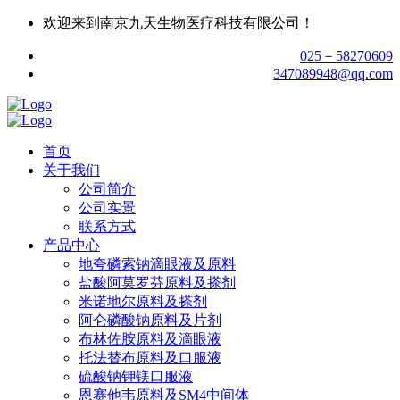
欢迎来到南京九天生物医疗科技有限公司！
025－58270609
347089948@qq.com
首页
关于我们
公司简介
公司实景
联系方式
产品中心
地夸磷索钠滴眼液及原料
盐酸阿莫罗芬原料及搽剂
米诺地尔原料及搽剂
阿仑磷酸钠原料及片剂
布林佐胺原料及滴眼液
托法替布原料及口服液
硫酸钠钾镁口服液
恩赛他韦原料及SM4中间体