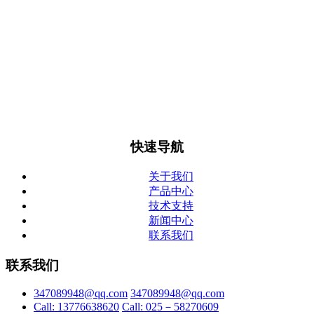
南京九天生物医疗科技有限公司成立于2021年9月，主要从事
药品研发、基因测序编理及诊断试剂开发。公司地址位于南京
地铁3号线林场站旁（浦泗路19-1号瑞来T81科创园）。公司法
人马天奇毕业于南京中医药大学生物制药专业，后留学澳大利
亚格里菲斯大学分子生物学专业，获双学士学位。硕士毕业于
昆土兰大学生物信息学专业。公司现有团队组成为分子生物学
及生物信息学博士、硕士8人，有机合成博士4人，硕士6人，
本科10人。公司注册资本3800万元。
快速导航
关于我们
产品中心
技术支持
新闻中心
联系我们
联系我们
347089948@qq.com
347089948@qq.com
Call: 13776638620
Call: 025－58270609