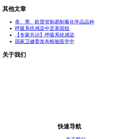
其他文章
美、墨、欧盟管制易制毒化学品品种
呼吸系统感染中宏基因组
【专家共识】呼吸系统感染
国家卫健委发布检验医学中
关于我们
南京九天生物医疗科技有限公司成立于2021年9月，主要从事
药品研发、基因测序编理及诊断试剂开发。公司地址位于南京
地铁3号线林场站旁（浦泗路19-1号瑞来T81科创园）。公司法
人马天奇毕业于南京中医药大学生物制药专业，后留学澳大利
亚格里菲斯大学分子生物学专业，获双学士学位。硕士毕业于
昆土兰大学生物信息学专业。公司现有团队组成为分子生物学
及生物信息学博士、硕士8人，有机合成博士4人，硕士6人，
本科10人。公司注册资本3800万元。
快速导航