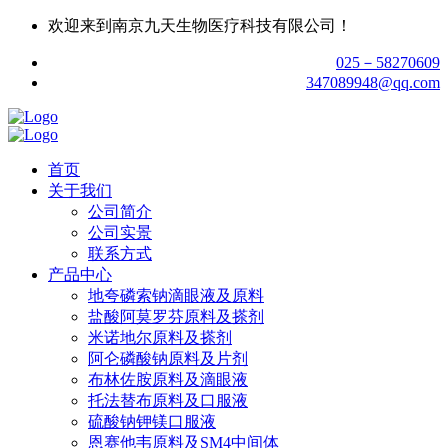
欢迎来到南京九天生物医疗科技有限公司！
025－58270609
347089948@qq.com
首页
关于我们
公司简介
公司实景
联系方式
产品中心
地夸磷索钠滴眼液及原料
盐酸阿莫罗芬原料及搽剂
米诺地尔原料及搽剂
阿仑磷酸钠原料及片剂
布林佐胺原料及滴眼液
托法替布原料及口服液
硫酸钠钾镁口服液
恩赛他韦原料及SM4中间体