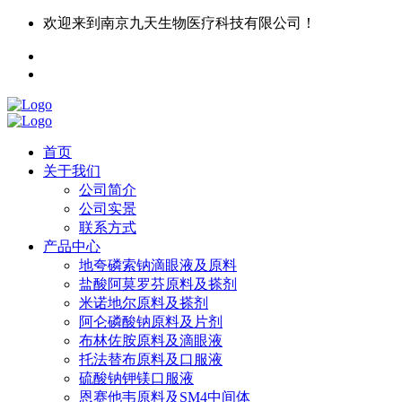
欢迎来到南京九天生物医疗科技有限公司！
首页
关于我们
公司简介
公司实景
联系方式
产品中心
地夸磷索钠滴眼液及原料
盐酸阿莫罗芬原料及搽剂
米诺地尔原料及搽剂
阿仑磷酸钠原料及片剂
布林佐胺原料及滴眼液
托法替布原料及口服液
硫酸钠钾镁口服液
恩赛他韦原料及SM4中间体