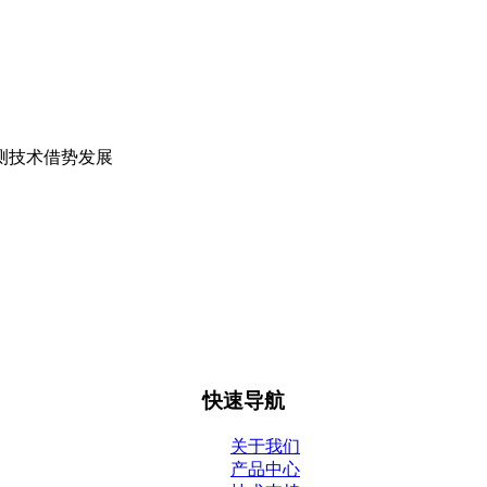
测技术借势发展
药品研发、基因测序编理及诊断试剂开发。公司地址位于南京地铁3
里菲斯大学分子生物学专业，获双学士学位。硕士毕业于昆土兰
公司注册资本3800万元。
快速导航
关于我们
产品中心